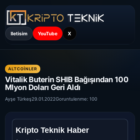
Iletisim
YouTube
X
ALTCOINLER
Vitalik Buterin SHIB Bağışından 100
Mlyon Doları Geri Aldı
Ayşe Türkeş
29.01.2022
Goruntulenme:
100