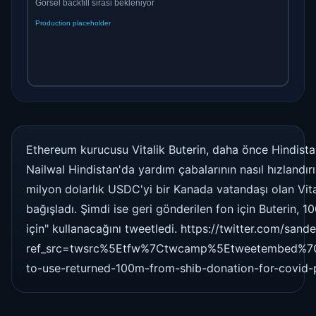
Ethereum kurucusu Vitalik Buterin, daha önce Hindista
Nailwal Hindistan'da yardım çabalarının nasıl hızlandır
milyon dolarlık USDC'yi bir Kanada vatandaşı olan Vita
bağışladı. Şimdi ise geri gönderilen fon için Buterin,
için" kullanacağını tweetledi. https://twitter.com/s
ref_src=twsrc%5Etfw%7Ctwcamp%5Etweetembed%7
to-use-returned-100m-from-shib-donation-for-covid