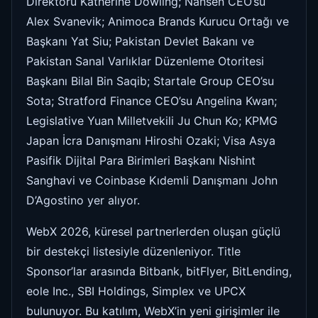
Direktörü Katherine Dowling; Nansen CEO’su
Alex Svanevik; Animoca Brands Kurucu Ortağı ve
Başkanı Yat Siu; Pakistan Devlet Bakanı ve
Pakistan Sanal Varlıklar Düzenleme Otoritesi
Başkanı Bilal Bin Saqib; Startale Group CEO’su
Sota; Stratford Finance CEO’su Angelina Kwan;
Legislative Yuan Milletvekili Ju Chun Ko; KPMG
Japan İcra Danışmanı Hiroshi Ozaki; Visa Asya
Pasifik Dijital Para Birimleri Başkanı Nishint
Sanghavi ve Coinbase Kıdemli Danışmanı John
D’Agostino yer alıyor.
WebX 2026, küresel partnerlerden oluşan güçlü
bir destekçi listesiyle düzenleniyor. Title
Sponsor’lar arasında Bitbank, bitFlyer, BitLending,
eole Inc., SBI Holdings, Simplex ve UPCX
bulunuyor. Bu katılım, WebX’in yeni girişimler ile