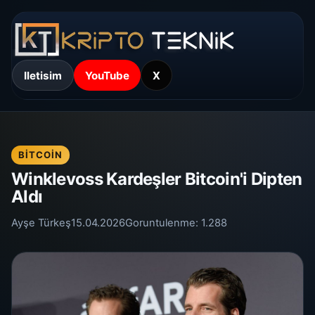
Iletisim
YouTube
X
BITCOIN
Winklevoss Kardeşler Bitcoin'i Dipten
Aldı
Ayşe Türkeş
15.04.2026
Goruntulenme:
1.288