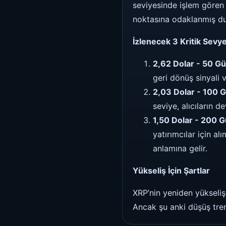
seviyesinde işlem gören X
noktasına odaklanmış d
İzlenecek 3 Kritik Sevy
2,62 Dolar - 50 Gü
geri dönüş sinyali 
2,03 Dolar - 100 G
seviye, alıcıların d
1,50 Dolar - 200 G
yatırımcılar için al
anlamına gelir.
Yükseliş İçin Şartlar
XRP’nin yeniden yükseliş
Ancak şu anki düşüş tren