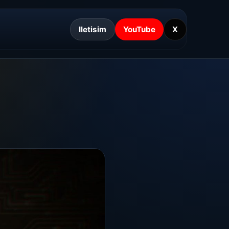
Iletisim
YouTube
X