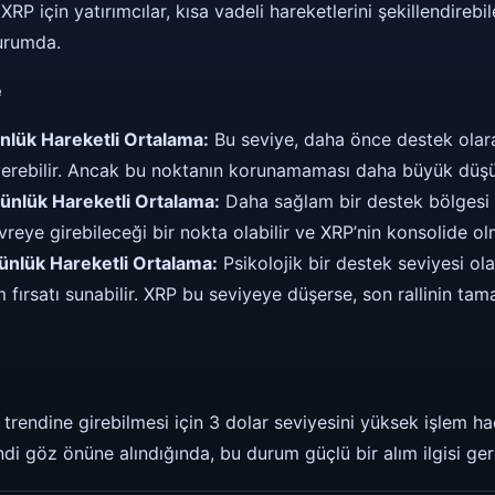
RP için yatırımcılar, kısa vadeli hareketlerini şekillendirebi
urumda.
e
nlük Hareketli Ortalama:
Bu seviye, daha önce destek olara
verebilir. Ancak bu noktanın korunamaması daha büyük düşüş
ünlük Hareketli Ortalama:
Daha sağlam bir destek bölgesi 
evreye girebileceği bir nokta olabilir ve XRP’nin konsolide ol
ünlük Hareketli Ortalama:
Psikolojik bir destek seviyesi ol
ım fırsatı sunabilir. XRP bu seviyeye düşerse, son rallinin ta
 trendine girebilmesi için 3 dolar seviyesini yüksek işlem h
di göz önüne alındığında, bu durum güçlü bir alım ilgisi gere