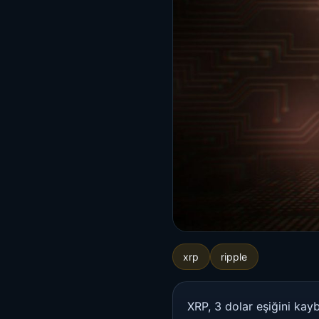
xrp
ripple
XRP, 3 dolar eşiğini kay