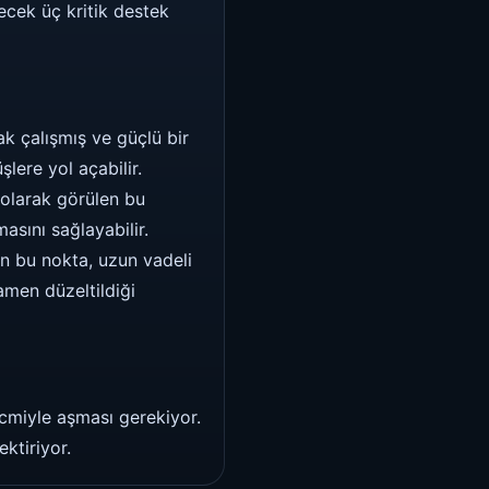
lecek üç kritik destek
k çalışmış ve güçlü bir
lere yol açabilir.
olarak görülen bu
masını sağlayabilir.
an bu nokta, uzun vadeli
mamen düzeltildiği
acmiyle aşması gerekiyor.
ktiriyor.