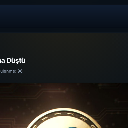
na Düştü
tulenme:
96