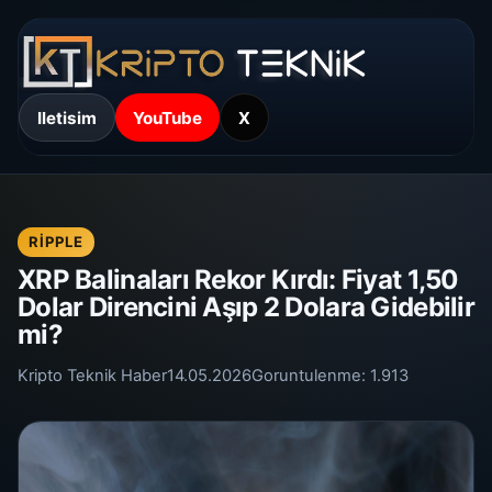
Iletisim
YouTube
X
RIPPLE
XRP Balinaları Rekor Kırdı: Fiyat 1,50
Dolar Direncini Aşıp 2 Dolara Gidebilir
mi?
Kripto Teknik Haber
14.05.2026
Goruntulenme:
1.913