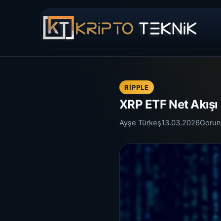
RIPPLE
XRP ETF Net Akışı S
Ayşe Türkeş
13.03.2026
Gorun