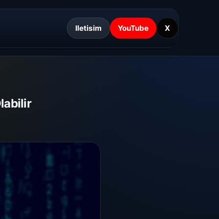
Iletisim
YouTube
X
labilir