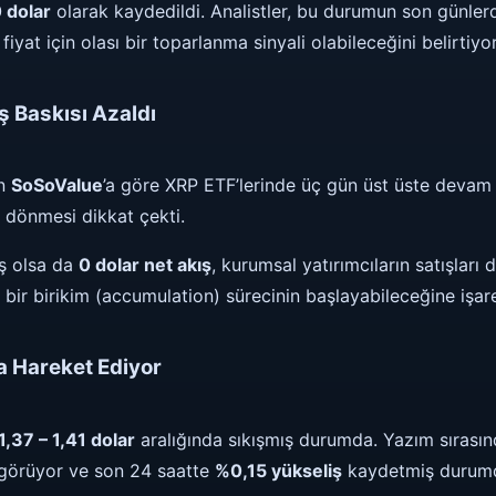
 dolar
olarak kaydedildi. Analistler, bu durumun son günler
iyat için olası bir toparlanma sinyali olabileceğini belirtiyor
ş Baskısı Azaldı
an
SoSoValue
’a göre XRP ETF’lerinde üç gün üst üste devam 
a dönmesi dikkat çekti.
ş olsa da
0 dolar net akış
, kurumsal yatırımcıların satışları
bir birikim (accumulation) sürecinin başlayabileceğine işare
a Hareket Ediyor
1,37 – 1,41 dolar
aralığında sıkışmış durumda. Yazım sırası
 görüyor ve son 24 saatte
%0,15 yükseliş
kaydetmiş durum