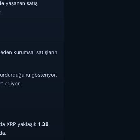
de yaşanan satış
.
eden kurumsal satışların
 durdurduğunu gösteriyor.
t ediyor.
nda XRP yaklaşık
1,38
da.