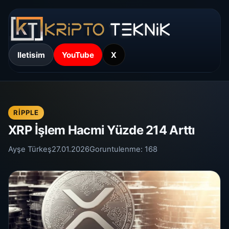
Iletisim
YouTube
X
RIPPLE
XRP İşlem Hacmi Yüzde 214 Arttı
Ayşe Türkeş
27.01.2026
Goruntulenme:
168