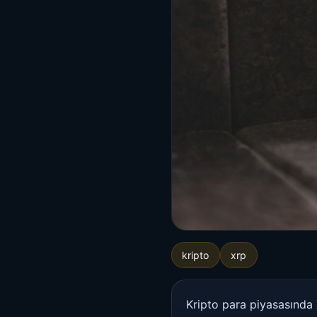
kripto
xrp
Kripto para piyasasında 