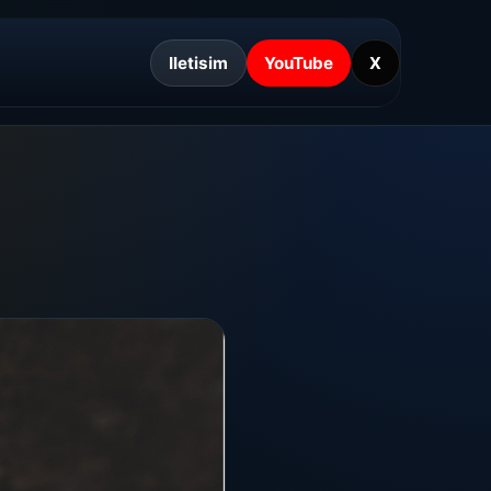
Iletisim
YouTube
X