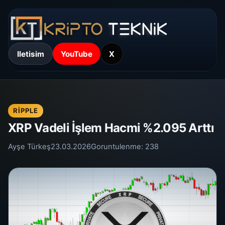
Iletisim
YouTube
X
RIPPLE
XRP Vadeli İşlem Hacmi %2.095 Arttı
Ayşe Türkeş
23.03.2026
Goruntulenme:
238