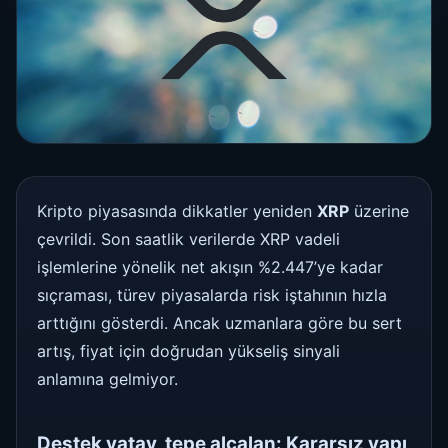
Kripto piyasasında dikkatler yeniden
XRP
üzerine
çevrildi. Son saatlik verilerde XRP vadeli
işlemlerine yönelik net akışın %2.447’ye kadar
sıçraması, türev piyasalarda risk iştahının hızla
arttığını gösterdi. Ancak uzmanlara göre bu sert
artış, fiyat için doğrudan yükseliş sinyali
anlamına gelmiyor.
Destek yatay, tepe alçalan: Kararsız yapı