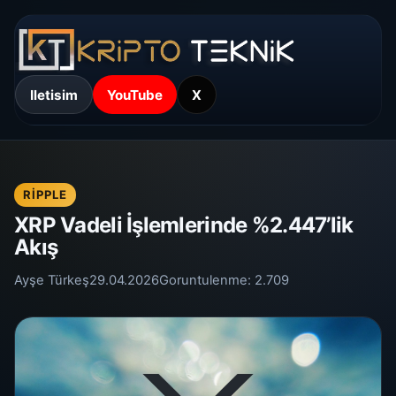
Iletisim
YouTube
X
RIPPLE
XRP Vadeli İşlemlerinde %2.447’lik
Akış
Ayşe Türkeş
29.04.2026
Goruntulenme:
2.709