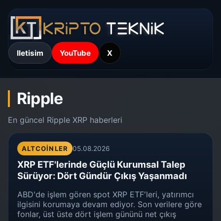
Iletisim
YouTube
X
Ripple
En güncel Ripple XRP haberleri
ALTCOINLER
05.08.2026
XRP ETF'lerinde Güçlü Kurumsal Talep
Sürüyor: Dört Gündür Çıkış Yaşanmadı
ABD'de işlem gören spot XRP ETF'leri, yatırımcı
ilgisini korumaya devam ediyor. Son verilere göre
fonlar, üst üste dört işlem gününü net çıkış