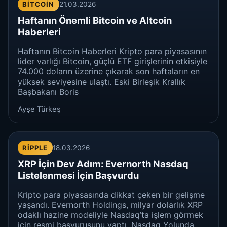
BITCOIN
21.03.2026
Haftanın Önemli Bitcoin ve Altcoin
Haberleri
Haftanın Bitcoin Haberleri Kripto para piyasasının
lider varlığı Bitcoin, güçlü ETF girişlerinin etkisiyle
74.000 doların üzerine çıkarak son haftaların en
yüksek seviyesine ulaştı. Eski Birleşik Krallık
Başbakanı Boris
Ayşe Türkeş
RIPPLE
18.03.2026
XRP İçin Dev Adım: Evernorth Nasdaq
Listelenmesi İçin Başvurdu
Kripto para piyasasında dikkat çeken bir gelişme
yaşandı. Evernorth Holdings, milyar dolarlık XRP
odaklı hazine modeliyle Nasdaq’ta işlem görmek
için resmi başvurusunu yaptı. Nasdaq Yolunda